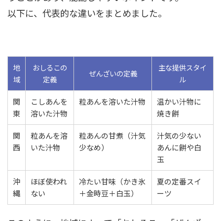
以下に、代表的な違いをまとめました。
地
おしるこの
主な提供スタイ
ぜんざいの定義
域
定義
ル
関
こしあんを
粒あんを溶いた汁物
温かい汁物に
東
溶いた汁物
焼き餅
関
粒あんを溶
粒あんの甘煮（汁気
汁気の少ない
西
いた汁物
少なめ）
あんに餅や白
玉
沖
ほぼ使われ
冷たい甘味（かき氷
夏の定番スイ
縄
ない
＋金時豆＋白玉）
ーツ