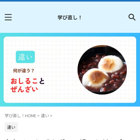
学び直し！
学び直し！HOME
>
違い
>
違い