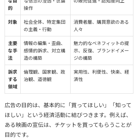
な目
な信念の浸透・世論
の販売促進・認知度向上
的
操作
対象
社会全体、特定集団
消費者層、購買意欲のある
の主義・行動
人々
主要
情報の編集・歪曲、
魅力的なベネフィットの提
な手
感情的訴求、対立構
示、反復、ブランドイメー
法
造の構築
ジの構築
訴求
倫理観、国家観、政
実用性、利便性、快楽、経
する
治観、道徳観
済性
領域
広告の目的は、基本的に「買ってほしい」「知って
ほしい」という経済活動に結びつきます。例えば、
ある映画の宣伝は、チケットを買ってもらうことが
目的です。