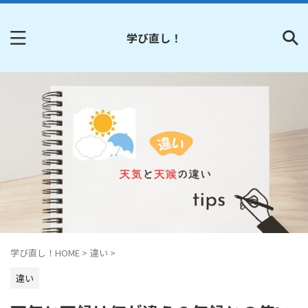
学び直し！
学び直し！HOME
>
違い
>
違い