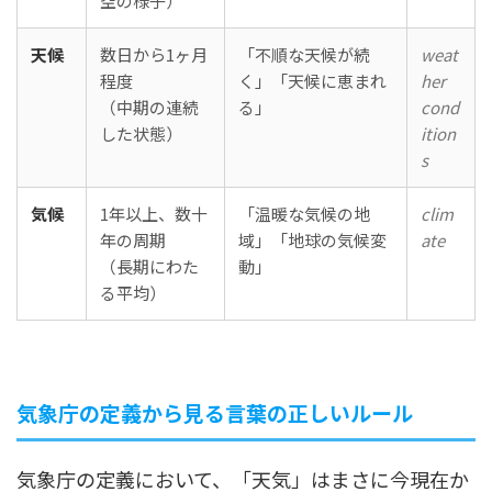
空の様子）
天候
数日から1ヶ月
「不順な天候が続
weat
程度
く」「天候に恵まれ
her
（中期の連続
る」
cond
した状態）
ition
s
気候
1年以上、数十
「温暖な気候の地
clim
年の周期
域」「地球の気候変
ate
（長期にわた
動」
る平均）
気象庁の定義から見る言葉の正しいルール
気象庁の定義において、「天気」はまさに今現在か